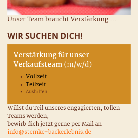
Unser Team braucht Verstärkung …
WIR SUCHEN DICH!
Verstärkung für unser
Verkaufsteam
(m/w/d)
Vollzeit
Teilzeit
Aushilfen
Willst du Teil unseres engagierten, tollen
Teams werden,
bewirb dich jetzt gerne per Mail an
info@stemke-backerlebnis.de